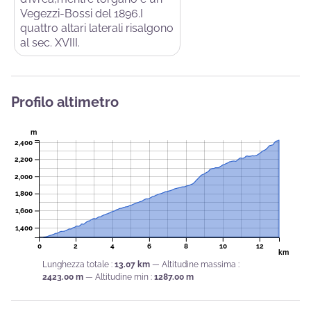
Vegezzi-Bossi del 1896.I
quattro altari laterali risalgono
al sec. XVIII.
Profilo altimetro
m
2,400
2,200
2,000
1,800
1,600
1,400
0
2
4
6
8
10
12
km
Lunghezza totale :
13.07 km
Altitudine massima :
2423.00 m
Altitudine min :
1287.00 m