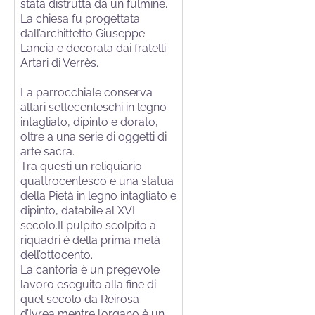
stata distrutta da un fulmine.
La chiesa fu progettata
dall’archittetto Giuseppe
Lancia e decorata dai fratelli
Artari di Verrès.
La parrocchiale conserva
altari settecenteschi in legno
intagliato, dipinto e dorato,
oltre a una serie di oggetti di
arte sacra.
Tra questi un reliquiario
quattrocentesco e una statua
della Pietà in legno intagliato e
dipinto, databile al XVI
secolo.Il pulpito scolpito a
riquadri è della prima metà
dell’ottocento.
La cantoria è un pregevole
lavoro eseguito alla fine di
quel secolo da Reirosa
d’Ivrea,mentre l’organo è un